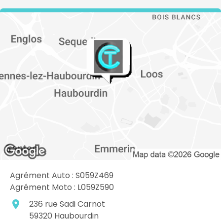
Agrément Auto : S059Z469
Agrément Moto : L059Z590
place
236 rue Sadi Carnot
59320
Haubourdin