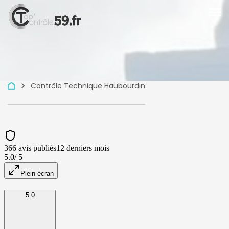
menu
keyboard_arrow_right
Contrôle Technique Haubourdin